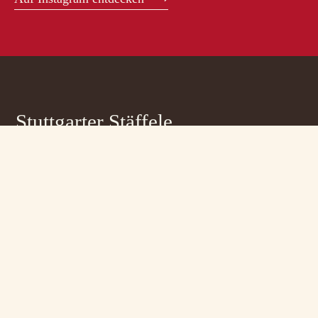
Stuttgarter Stäffele
Buschlestrasse 2a/b
70178 Stuttgart
T 0711 66419 - 0
willkommen@staeffele.de
Öffnungszeiten
Mo. bis So.: ab 18 Uhr
Küche: ab 18 Uhr